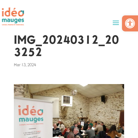
Skip
Skip
to
to
content
content
Ouv
IMG_20240312_20
3252
Mar 13, 2024